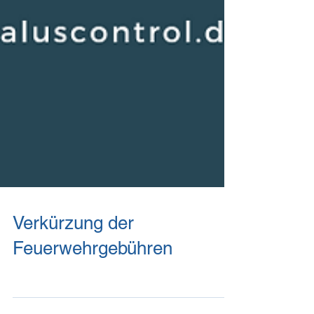
Verkürzung der
Feuerwehrgebühren