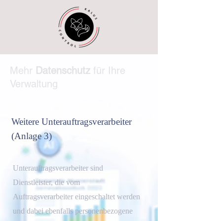
Mehr
Datenschutz
für Ihre
Verwaltung
Weitere Unterauftragsverarbeiter
(Anlage 3)
Unterauftragsverarbeiter sind
Dienstleister, die vom
Auftragsverarbeiter eingeschaltet werden
und dabei ebenfalls personenbezogene