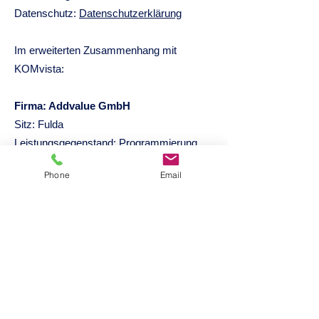
Datenschutz:​
Datenschutzerklärung
Im erweiterten Zusammenhang mit
KOMvista:
Firma: Addvalue GmbH
Sitz: Fulda
Leistungsgegenstand: Programmierung
und Webhosting
Phone
Email
Datenschutz:​
Datenschutzerklärung
Firma: Sendinblue GmbH (Brevo)
Sitz: Berlin
Leistungsgegenstand: E-Mail-Versand
Datenschutz:
Prüfbescheinigung TÜV
Rheinland