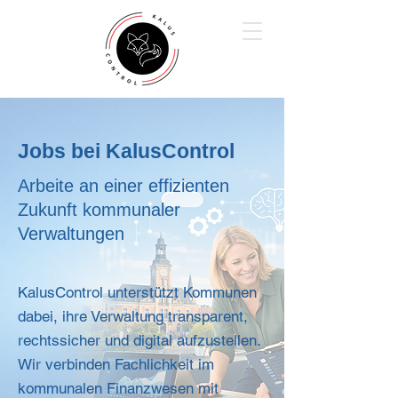
Jobs bei KalusControl
Arbeite an einer effizienten
Zukunft kommunaler
Verwaltungen
KalusControl unterstützt Kommunen
dabei, ihre Verwaltung transparent,
rechtssicher und digital aufzustellen.
Wir verbinden Fachlichkeit im
kommunalen Finanzwesen mit