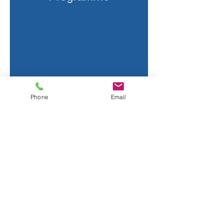
Phone
Email
KalusControl
Kommunalberatung GmbH
Brückentor 6, D-36396 Steinau
Impressum
Datenschutz Webseite