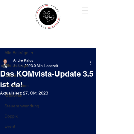
Beitrag
Alle Beiträge
André Kalus
Alle Beiträge
1. Juni 2023
0 Min. Lesezeit
Das KOMvista-Update 3.5
Gebühren
ist da!
Organisation
Aktualisiert:
27. Okt. 2023
KOMvista
Steueranwendung
Doppik
Event