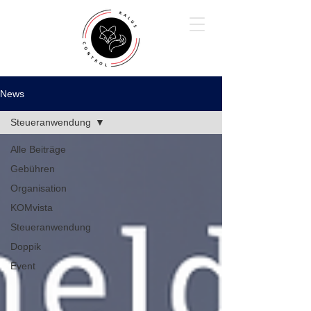
News
Steueranwendung
Alle Beiträge
Gebühren
Organisation
KOMvista
Steueranwendung
Doppik
Event