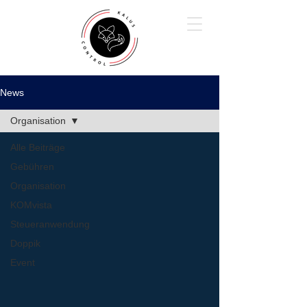
News
Organisation
Alle Beiträge
Gebühren
Organisation
KOMvista
Steueranwendung
Doppik
Event